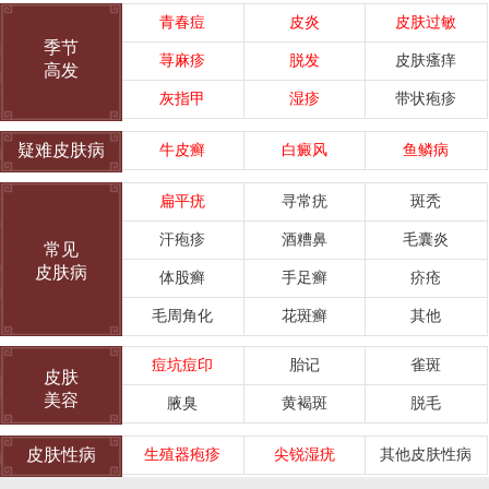
青春痘
皮炎
皮肤过敏
季节
荨麻疹
脱发
皮肤瘙痒
高发
灰指甲
湿疹
带状疱疹
疑难皮肤病
牛皮癣
白癜风
鱼鳞病
扁平疣
寻常疣
斑秃
汗疱疹
酒糟鼻
毛囊炎
常见
皮肤病
体股癣
手足癣
疥疮
毛周角化
花斑癣
其他
痘坑痘印
胎记
雀斑
皮肤
美容
腋臭
黄褐斑
脱毛
皮肤性病
生殖器疱疹
尖锐湿疣
其他皮肤性病