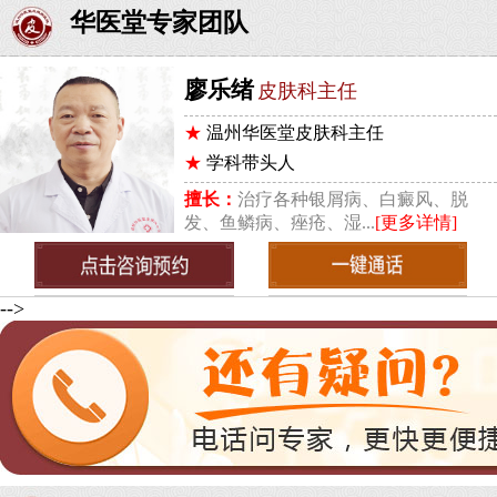
华医堂专家团队
廖乐绪
皮肤科主任
★
温州华医堂皮肤科主任
★
学科带头人
擅长：
治疗各种银屑病、白癜风、脱
发、鱼鳞病、痤疮、湿...
[更多详情]
-->