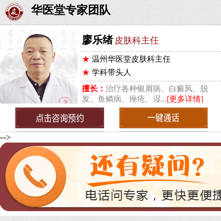
华医堂专家团队
廖乐绪
皮肤科主任
★
温州华医堂皮肤科主任
★
学科带头人
擅长：
治疗各种银屑病、白癜风、脱
发、鱼鳞病、痤疮、湿...
[更多详情]
-->