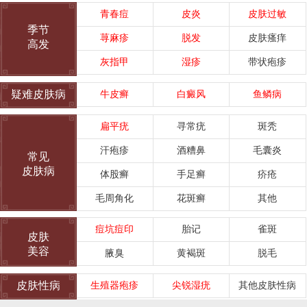
青春痘
皮炎
皮肤过敏
季节
荨麻疹
脱发
皮肤瘙痒
高发
灰指甲
湿疹
带状疱疹
疑难皮肤病
牛皮癣
白癜风
鱼鳞病
扁平疣
寻常疣
斑秃
汗疱疹
酒糟鼻
毛囊炎
常见
皮肤病
体股癣
手足癣
疥疮
毛周角化
花斑癣
其他
痘坑痘印
胎记
雀斑
皮肤
美容
腋臭
黄褐斑
脱毛
皮肤性病
生殖器疱疹
尖锐湿疣
其他皮肤性病