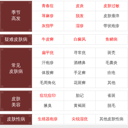
青春痘
皮炎
皮肤过敏
季节
荨麻疹
脱发
皮肤瘙痒
高发
灰指甲
湿疹
带状疱疹
疑难皮肤病
牛皮癣
白癜风
鱼鳞病
扁平疣
寻常疣
斑秃
汗疱疹
酒糟鼻
毛囊炎
常见
皮肤病
体股癣
手足癣
疥疮
毛周角化
花斑癣
其他
痘坑痘印
胎记
雀斑
皮肤
美容
腋臭
黄褐斑
脱毛
皮肤性病
生殖器疱疹
尖锐湿疣
其他皮肤性病