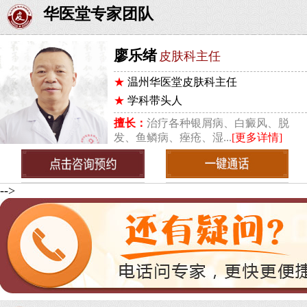
华医堂专家团队
廖乐绪
皮肤科主任
★
温州华医堂皮肤科主任
★
学科带头人
擅长：
治疗各种银屑病、白癜风、脱
发、鱼鳞病、痤疮、湿...
[更多详情]
-->