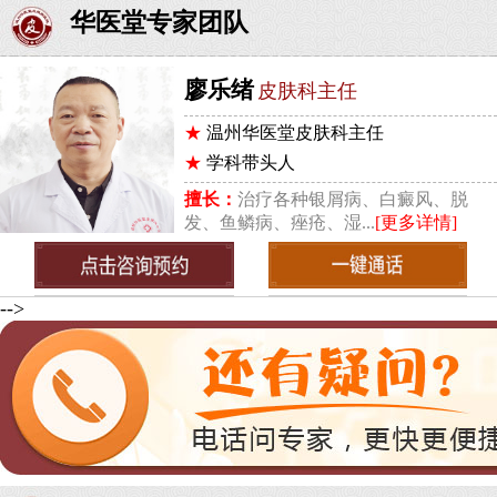
华医堂专家团队
廖乐绪
皮肤科主任
★
温州华医堂皮肤科主任
★
学科带头人
擅长：
治疗各种银屑病、白癜风、脱
发、鱼鳞病、痤疮、湿...
[更多详情]
-->