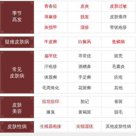
青春痘
皮炎
皮肤过敏
季节
荨麻疹
脱发
皮肤瘙痒
高发
灰指甲
湿疹
带状疱疹
疑难皮肤病
牛皮癣
白癜风
鱼鳞病
扁平疣
寻常疣
斑秃
汗疱疹
酒糟鼻
毛囊炎
常见
皮肤病
体股癣
手足癣
疥疮
毛周角化
花斑癣
其他
痘坑痘印
胎记
雀斑
皮肤
美容
腋臭
黄褐斑
脱毛
皮肤性病
生殖器疱疹
尖锐湿疣
其他皮肤性病